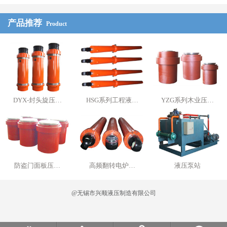
产品推荐
Product
DYX-封头旋压…
HSG系列工程液…
YZG系列木业压…
防盗门面板压…
高频翻转电炉…
液压泵站
@无锡市兴顺液压制造有限公司