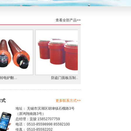
查看全部产品>>
电炉翻…
防盗门面板压制…
YZG系列木业
方式
更多联系方式>>
地址： 无锡市滨湖区胡埭镇石榴路3号
（原鸿翔南路3号）
总经理：贡骏 15852707759
电话： 0510-85598998 85592100
传真： 0510-85592202